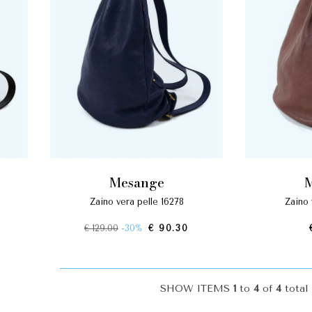
mesange
zaino vera pelle 16278
zaino
€ 129.00
-30%
€ 90.30
SHOW ITEMS
1
to
4
of
4
total