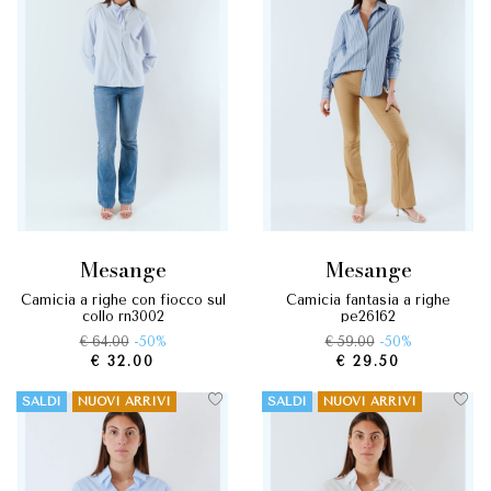
mesange
mesange
camicia a righe con fiocco sul
camicia fantasia a righe
collo rn3002
pe26162
€ 64.00
-50%
€ 59.00
-50%
€ 32.00
€ 29.50
SALDI
NUOVI ARRIVI
SALDI
NUOVI ARRIVI