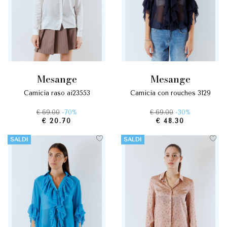
mesange
mesange
camicia raso ai23553
camicia con rouches 3129
€ 69.00
-70%
€ 69.00
-30%
€ 20.70
€ 48.30
SALDI
SALDI