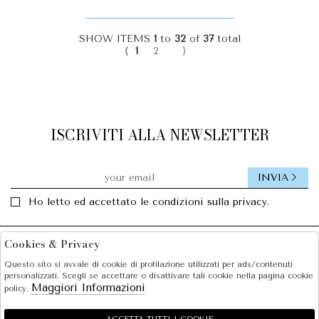
SHOW ITEMS
1
to
32
of
37
total
⟨
1
2
⟩
ISCRIVITI ALLA NEWSLETTER
INVIA
Ho letto ed accettato le condizioni sulla privacy.
Cookies & Privacy
Facebook
Instagram
Questo sito si avvale di cookie di profilazione utilizzati per ads/contenuti
personalizzati. Scegli se accettare o disattivare tali cookie nella pagina cookie
SOLE S.R.L.
Maggiori Informazioni
policy.
SHOPPING