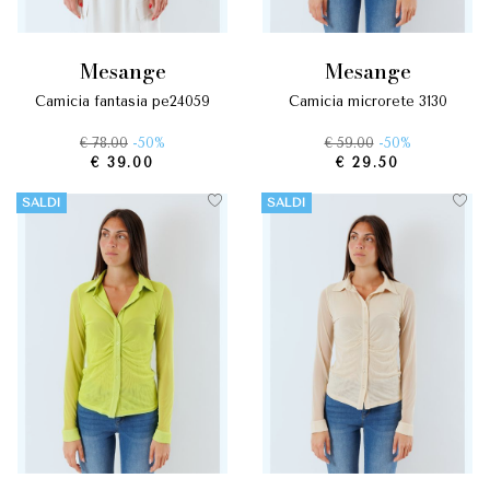
mesange
mesange
camicia fantasia pe24059
camicia microrete 3130
€ 78.00
-50%
€ 59.00
-50%
€ 39.00
€ 29.50
SALDI
SALDI