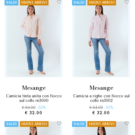
SALDI
NUOVI ARRIVI
SALDI
NUOVI ARRIVI
mesange
mesange
camicia tinta unita con fiocco
camicia a righe con fiocco sul
sul collo rn3000
collo rn3002
€ 64.00
-50%
€ 64.00
-50%
€ 32.00
€ 32.00
SALDI
NUOVI ARRIVI
SALDI
NUOVI ARRIVI