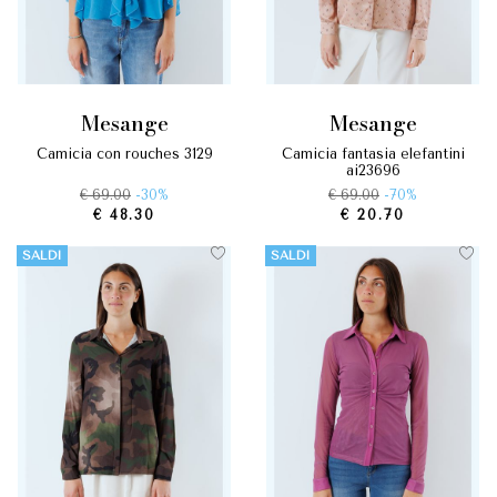
mesange
mesange
camicia con rouches 3129
camicia fantasia elefantini
ai23696
€ 69.00
-30%
€ 69.00
-70%
€ 48.30
€ 20.70
SALDI
SALDI