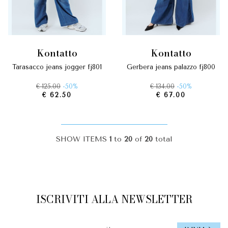
kontatto
kontatto
tarasacco jeans jogger fj801
gerbera jeans palazzo fj800
€ 125.00
-50%
€ 134.00
-50%
€ 62.50
€ 67.00
SHOW ITEMS
1
to
20
of
20
total
ISCRIVITI ALLA NEWSLETTER