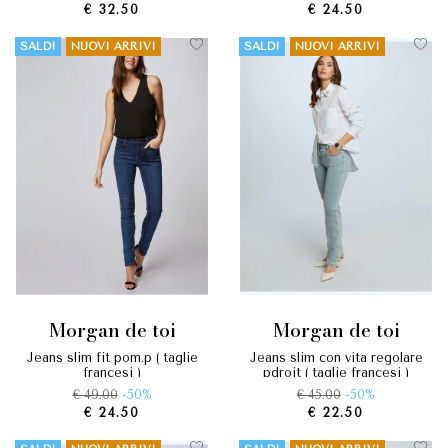
€ 32.50
€ 24.50
SALDI
NUOVI ARRIVI
SALDI
NUOVI ARRIVI
morgan de toi
morgan de toi
jeans slim fit pom.p ( taglie
jeans slim con vita regolare
francesi )
pdroit ( taglie francesi )
€ 49.00
-50%
€ 45.00
-50%
€ 24.50
€ 22.50