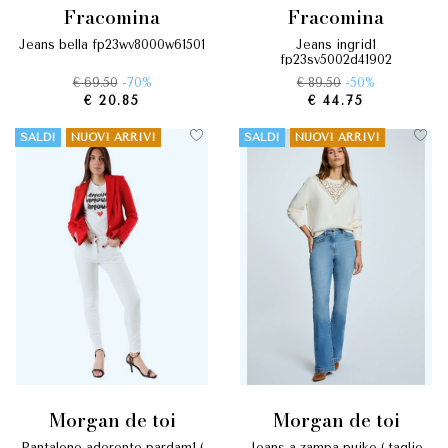
fracomina
fracomina
jeans bella fp23wv8000w61501
jeans ingrid1
fp23sv5002d41902
€ 69.50
-70%
€ 89.50
-50%
€ 20.85
€ 44.75
SALDI
NUOVI ARRIVI
SALDI
NUOVI ARRIVI
morgan de toi
morgan de toi
pantalone aderente pardam1 (
jeans a zampa puiko ( taglie