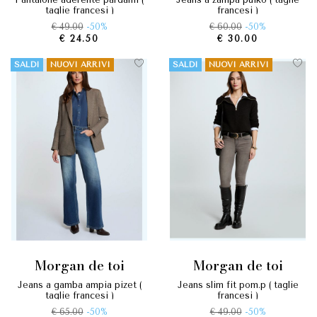
taglie francesi )
francesi )
€ 49.00
-50%
€ 60.00
-50%
€ 24.50
€ 30.00
SALDI
NUOVI ARRIVI
SALDI
NUOVI ARRIVI
morgan de toi
morgan de toi
jeans a gamba ampia pizet (
jeans slim fit pom.p ( taglie
taglie francesi )
francesi )
€ 65.00
-50%
€ 49.00
-50%