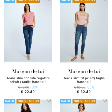
SALDI
NUOVI ARRIVI
SALDI
NUOVI ARRIVI
morgan de toi
morgan de toi
jeans slim con vita regolare
jeans slim fit pclem( taglie
pdroit ( taglie francesi )
francesi )
€ 45.00
-50%
€ 65.00
-50%
€ 22.50
€ 32.50
SALDI
NUOVI ARRIVI
SALDI
NUOVI ARRIVI