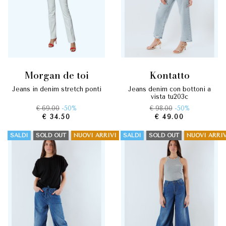
morgan de toi
kontatto
jeans in denim stretch ponti
jeans denim con bottoni a
vista tu203c
€ 69.00
-50%
€ 98.00
-50%
€ 34.50
€ 49.00
SALDI
SOLD OUT
NUOVI ARRIVI
SALDI
SOLD OUT
NUOVI ARRIV