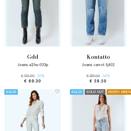
gdd
kontatto
jeans a25w-033p
jeans carrot fj402
€ 99.00
-30%
€ 119.00
-50%
€ 69.30
€ 59.50
SALDI
SALDI
SOLD OUT
NUOVI ARRIV