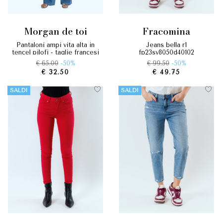
morgan de toi
fracomina
pantaloni ampi vita alta in
jeans bella r1
tencel pilofi - taglie francesi
fp23sv8050d40102
€ 65.00
-50%
€ 99.50
-50%
€ 32.50
€ 49.75
SALDI
SALDI