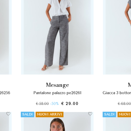
mesange
e26256
pantalone palazzo pe26261
giacca 3 bott
€ 58.00
-50%
€ 29.00
€ 68.0
SALDI
NUOVI ARRIVI
SALDI
NUOVI