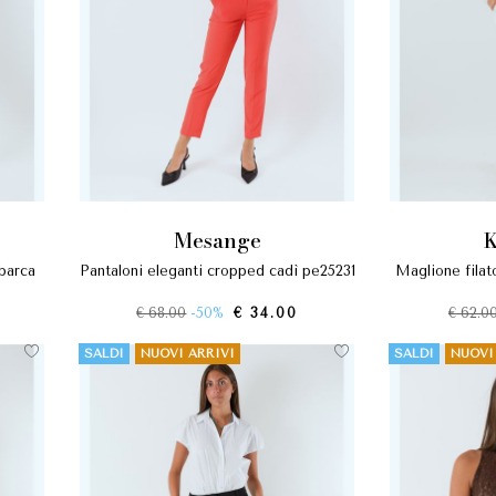
mesange
pantaloni eleganti cropped cadì pe25231
maglione fil
€ 68.00
-50%
€ 34.00
€ 62.0
SALDI
NUOVI ARRIVI
SALDI
NUOVI