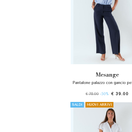
mesange
pantalone palazzo con gancio p
€ 78.00
-50%
€ 39.00
SALDI
NUOVI ARRIVI