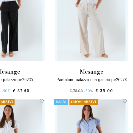
mesange
mesange
ne palazzo pe26235
pantalone palazzo con gancio pe26278
0
-50%
€ 32.50
€ 78.00
-50%
€ 39.00
 ARRIVI
SALDI
NUOVI ARRIVI