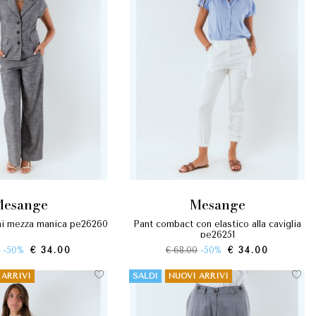
mesange
mesange
oni mezza manica pe26260
pant combact con elastico alla caviglia
pe26251
0
-50%
€ 34.00
€ 68.00
-50%
€ 34.00
 ARRIVI
SALDI
NUOVI ARRIVI