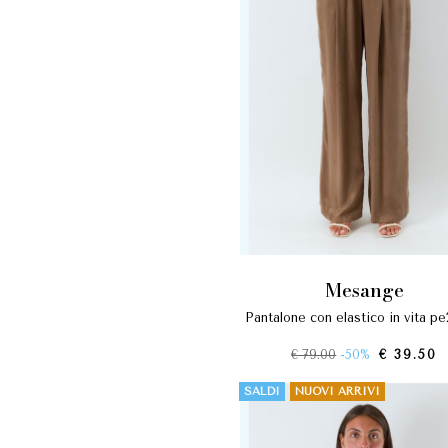
mesange
pantalone con elastico in vita p
€ 79.00
-50%
€ 39.50
SALDI
NUOVI ARRIVI