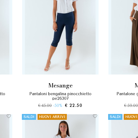
mesange
pantaloni bengalina pinocchietto
pantalone
pe26307
€ 45.00
-50%
€ 22.50
€ 59.0
SALDI
NUOVI ARRIVI
SALDI
NUOVI