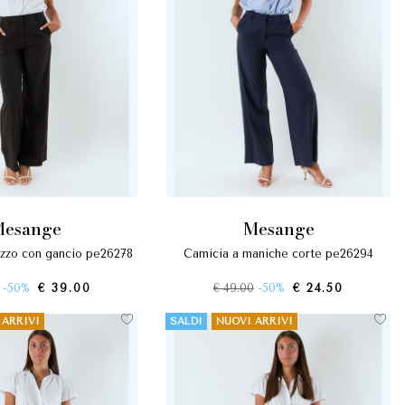
mesange
mesange
lazzo con gancio pe26278
camicia a maniche corte pe26294
-50%
€ 39.00
€ 49.00
-50%
€ 24.50
 ARRIVI
SALDI
NUOVI ARRIVI