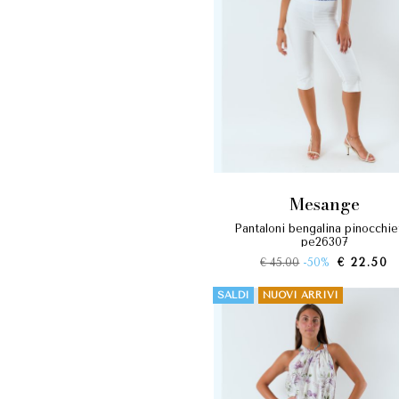
mesange
pantaloni bengalina pinocchietto
pe26307
€ 45.00
-50%
€ 22.50
SALDI
NUOVI ARRIVI