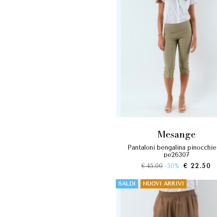
mesange
pantaloni bengalina pinocchietto
pe26307
€ 45.00
-50%
€ 22.50
SALDI
NUOVI ARRIVI