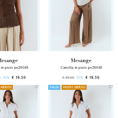
mesange
mesange
a in pizzo pe26048
canotta in pizzo pe26048
0
-50%
€ 19.50
€ 39.00
-50%
€ 19.50
 ARRIVI
SALDI
NUOVI ARRIVI