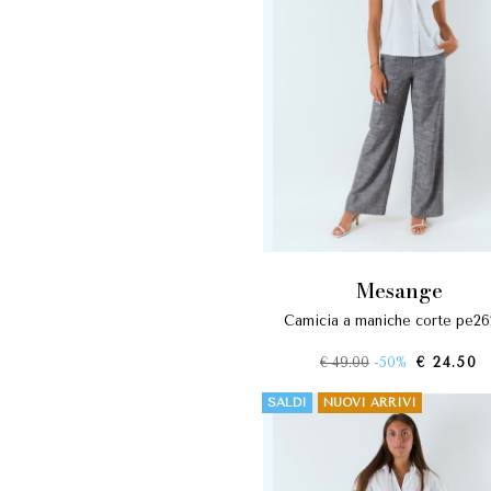
mesange
camicia a maniche corte pe2
€ 49.00
-50%
€ 24.50
SALDI
NUOVI ARRIVI