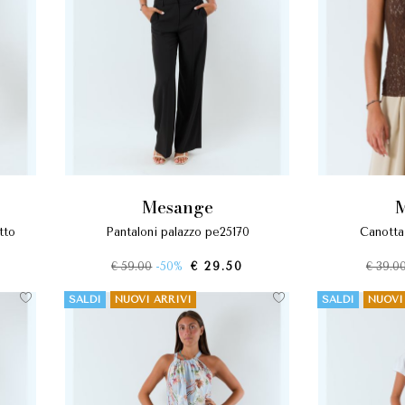
mesange
pantaloni palazzo pe25170
canott
€ 59.00
-50%
€ 29.50
€ 39.0
SALDI
NUOVI ARRIVI
SALDI
NUOVI