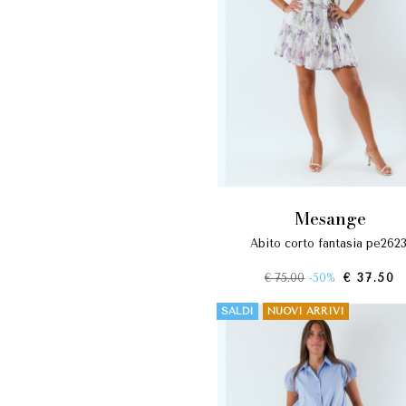
mesange
abito corto fantasia pe2623
€ 75.00
-50%
€ 37.50
SALDI
NUOVI ARRIVI