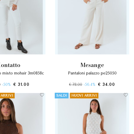
kontatto
mesange
ato misto mohair 3m0858c
pantaloni palazzo pe25050
0
-50%
€ 31.00
€ 78.00
-56.4%
€ 34.00
 ARRIVI
SALDI
NUOVI ARRIVI