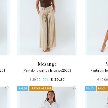
mesange
6294
pantalone gamba larga pe26308
pantaloni bengalina pinocchietto
€ 59.00
-50%
€ 29.50
€ 45.0
SALDI
NUOVI ARRIVI
SALDI
NUOVI