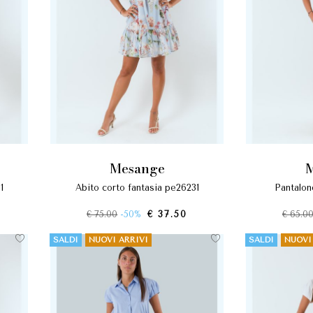
mesange
1
abito corto fantasia pe26231
pantalo
€ 75.00
-50%
€ 37.50
€ 65.0
SALDI
NUOVI ARRIVI
SALDI
NUOVI