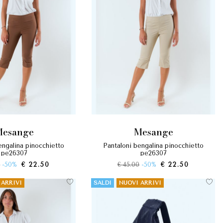
mesange
mesange
pantaloni bengalina pinocchietto
pe26307
pe26307
0
-50%
€ 22.50
€ 45.00
-50%
€ 22.50
 ARRIVI
SALDI
NUOVI ARRIVI