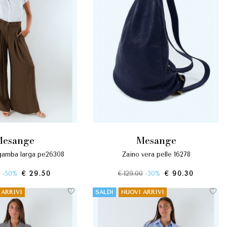
mesange
mesange
 gamba larga pe26308
zaino vera pelle 16278
0
-50%
€ 29.50
€ 129.00
-30%
€ 90.30
 ARRIVI
SALDI
NUOVI ARRIVI