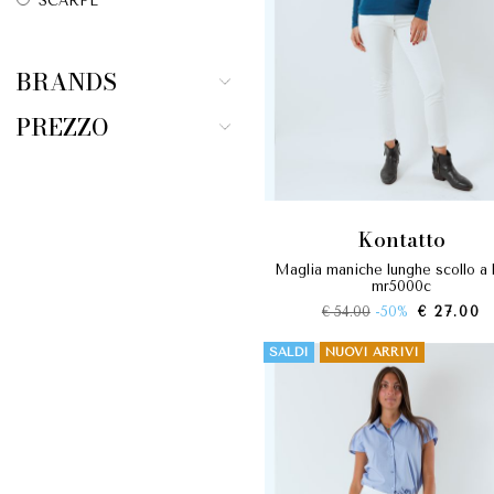
SCARPE
BRANDS
PREZZO
kontatto
maglia maniche lunghe scollo a barca
mr5000c
€ 54.00
-50%
€ 27.00
SALDI
NUOVI ARRIVI