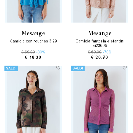
mesange
mesange
camicia con rouches 3129
camicia fantasia elefantini
ai23696
€ 69.00
-30%
€ 69.00
-70%
€ 48.30
€ 20.70
SALDI
SALDI