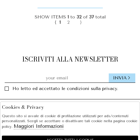
SHOW ITEMS
1
to
32
of
37
total
⟨
1
2
⟩
ISCRIVITI ALLA NEWSLETTER
INVIA
Ho letto ed accettato le condizioni sulla privacy.
Cookies & Privacy
Facebook
Instagram
Questo sito si avvale di cookie di profilazione utilizzati per ads/contenuti
personalizzati. Scegli se accettare o disattivare tali cookie nella pagina cookie
SOLE S.R.L.
Maggiori Informazioni
policy.
SHOPPING