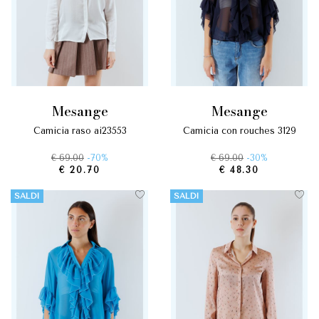
mesange
mesange
camicia raso ai23553
camicia con rouches 3129
€ 69.00
-70%
€ 69.00
-30%
€ 20.70
€ 48.30
SALDI
SALDI