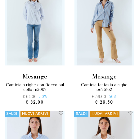
mesange
mesange
camicia a righe con fiocco sul
camicia fantasia a righe
collo rn3002
pe26162
€ 64.00
-50%
€ 59.00
-50%
€ 32.00
€ 29.50
SALDI
NUOVI ARRIVI
SALDI
NUOVI ARRIVI