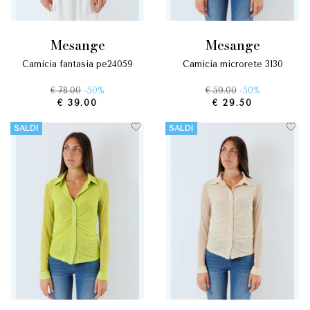
mesange
mesange
camicia fantasia pe24059
camicia microrete 3130
€ 78.00
-50%
€ 59.00
-50%
€ 39.00
€ 29.50
SALDI
SALDI