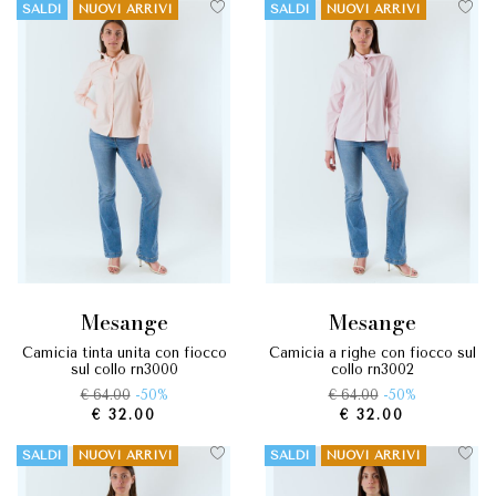
SALDI
NUOVI ARRIVI
SALDI
NUOVI ARRIVI
mesange
mesange
camicia tinta unita con fiocco
camicia a righe con fiocco sul
sul collo rn3000
collo rn3002
€ 64.00
-50%
€ 64.00
-50%
€ 32.00
€ 32.00
SALDI
NUOVI ARRIVI
SALDI
NUOVI ARRIVI