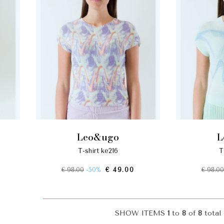
leo&ugo
t-shirt ke216
€ 98.00
-50%
€ 49.00
€ 98.00
SHOW ITEMS
1
to
8
of
8
total