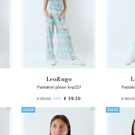
leo&ugo
pantaloni plissè kep227
pantal
€ 119.00
-50%
€ 59.50
€ 119.0
SALDI
SALDI