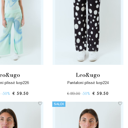
leo&ugo
leo&ugo
oni plissè kep226
pantaloni plissè kep224
0
-50%
€ 59.50
€ 119.00
-50%
€ 59.50
SALDI