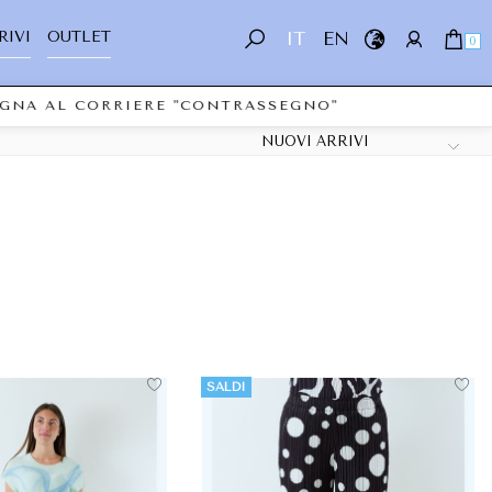
RIVI
OUTLET
IT
EN
0
EGNA AL CORRIERE "CONTRASSEGNO"
SALDI