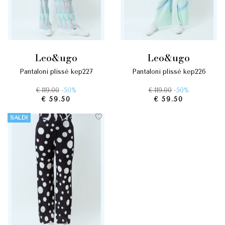
leo&ugo
leo&ugo
pantaloni plissè kep227
pantaloni plissè kep226
€ 119.00
-50%
€ 119.00
-50%
€ 59.50
€ 59.50
SALDI