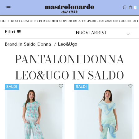
0
ZIONE E RESO GRATUITO PER ORDINI SUPERIORI AD €. 49,00 - PAGAMENTO ANCHE A
Filtri
Brand In Saldo Donna
/
Leo&Ugo
PANTALONI DONNA
LEO&UGO IN SALDO
SALDI
SALDI