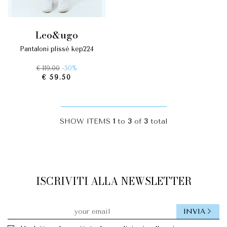
leo&ugo
pantaloni plissè kep224
€ 119.00
-50%
€ 59.50
SHOW ITEMS
1
to
3
of
3
total
ISCRIVITI ALLA NEWSLETTER
INVIA