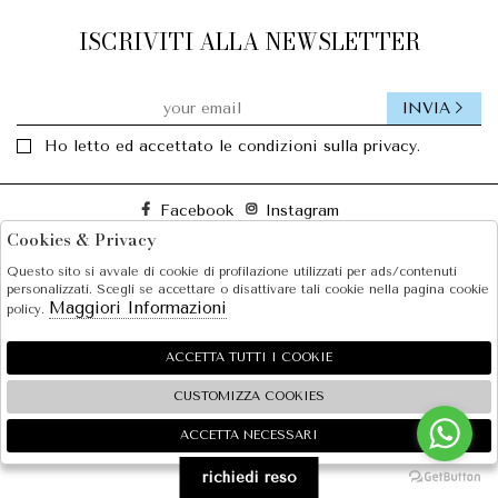
ISCRIVITI ALLA NEWSLETTER
INVIA
Ho letto ed accettato le condizioni sulla privacy.
Facebook
Instagram
Cookies & Privacy
Questo sito si avvale di cookie di profilazione utilizzati per ads/contenuti
SOLE S.R.L.
personalizzati. Scegli se accettare o disattivare tali cookie nella pagina cookie
Maggiori Informazioni
policy.
SHOPPING
EXTRA
ACCETTA TUTTI I COOKIE
CUSTOMIZZA COOKIES
ACCETTA NECESSARI
🍪
2026 SOLE S.R.L. - P.iva : 07456781215 Powered by
Atelier
società
gruppo Zucchetti
richiedi reso