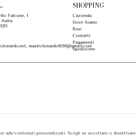
.
SHOPPING
llo Falcone, 1
L'azienda
 Italia
Dove Siamo
1215
Resi
Contatti
Pagamenti
olonardo.net, mastrolonardo1938@gmail.com
Spedizione
per ads/contenuti personalizzati. Scegli se accettare o disattivar