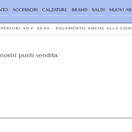
NTO
ACCESSORI
CALZATURE
BRAND
SALDI
NUOVI AR
SUPERIORI AD €. 49,00 - PAGAMENTO ANCHE ALLA CO
nostri punti vendita: