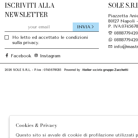
ISCRIVITI ALLA
SOLE S.R.L
NEWSLETTER
Piazzetta Anie
80127 Napoli -
P. IVA:0745678
INVIA
08118779420
Ho letto ed accettato le condizioni
08118779420
sulla privacy.
info@mastr
Facebook
Instagram
2026 SOLE S.R.L. - P.iva : 07456781215 Powered by
Atelier
società
gruppo Zucchetti
Cookies & Privacy
Questo sito si avvale di cookie di profilazione utilizzati 