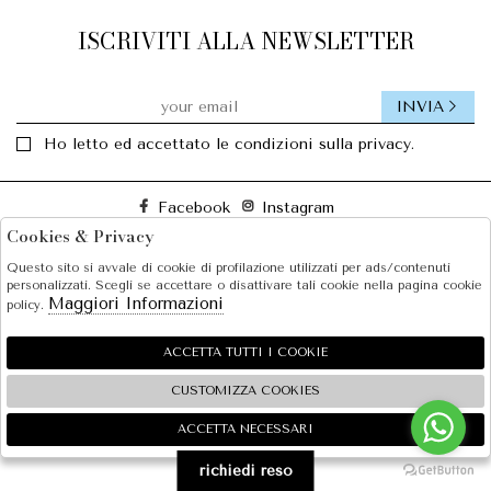
ISCRIVITI ALLA NEWSLETTER
INVIA
Ho letto ed accettato le condizioni sulla privacy.
Facebook
Instagram
Cookies & Privacy
Questo sito si avvale di cookie di profilazione utilizzati per ads/contenuti
SOLE S.R.L.
personalizzati. Scegli se accettare o disattivare tali cookie nella pagina cookie
Maggiori Informazioni
policy.
SHOPPING
EXTRA
ACCETTA TUTTI I COOKIE
CUSTOMIZZA COOKIES
ACCETTA NECESSARI
🍪
2026 SOLE S.R.L. - P.iva : 07456781215 Powered by
Atelier
società
gruppo Zucchetti
richiedi reso