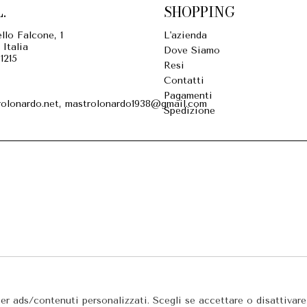
.
SHOPPING
llo Falcone, 1
L'azienda
 Italia
Dove Siamo
1215
Resi
Contatti
Pagamenti
olonardo.net, mastrolonardo1938@gmail.com
Spedizione
per ads/contenuti personalizzati. Scegli se accettare o disattivar