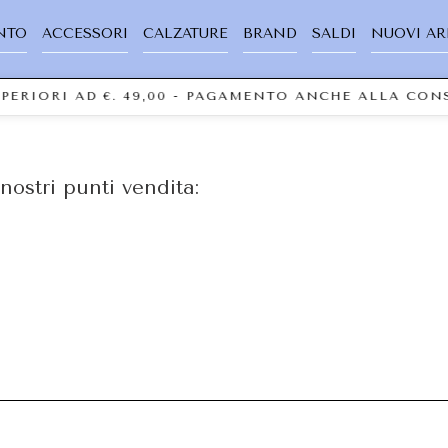
NTO
ACCESSORI
CALZATURE
BRAND
SALDI
NUOVI AR
UPERIORI AD €. 49,00 - PAGAMENTO ANCHE ALLA CO
nostri punti vendita: