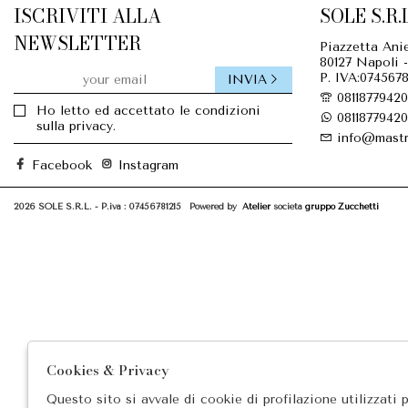
ISCRIVITI ALLA
SOLE S.R.L
NEWSLETTER
Piazzetta Anie
80127 Napoli -
P. IVA:0745678
INVIA
08118779420
Ho letto ed accettato le condizioni
08118779420
sulla privacy.
info@mastr
Facebook
Instagram
2026 SOLE S.R.L. - P.iva : 07456781215 Powered by
Atelier
società
gruppo Zucchetti
Cookies & Privacy
Questo sito si avvale di cookie di profilazione utilizzati 