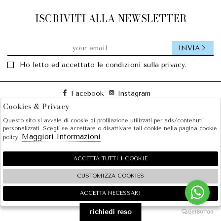
ISCRIVITI ALLA NEWSLETTER
INVIA
Ho letto ed accettato le condizioni sulla privacy.
Facebook
Instagram
Cookies & Privacy
Questo sito si avvale di cookie di profilazione utilizzati per ads/contenuti
SOLE S.R.L.
personalizzati. Scegli se accettare o disattivare tali cookie nella pagina cookie
Maggiori Informazioni
policy.
SHOPPING
EXTRA
ACCETTA TUTTI I COOKIE
CUSTOMIZZA COOKIES
ACCETTA NECESSARI
🍪
2026 SOLE S.R.L. - P.iva : 07456781215 Powered by
Atelier
società
gruppo Zucchetti
richiedi reso