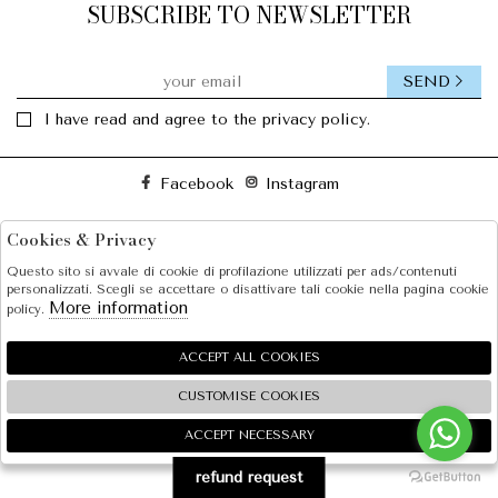
SUBSCRIBE TO NEWSLETTER
SEND
I have read and agree to the privacy policy.
Facebook
Instagram
Cookies & Privacy
SOLE S.R.L.
Questo sito si avvale di cookie di profilazione utilizzati per ads/contenuti
SHOPPING
personalizzati. Scegli se accettare o disattivare tali cookie nella pagina cookie
More information
policy.
EXTRA
ACCEPT ALL COOKIES
CUSTOMISE COOKIES
2026 SOLE S.R.L. - P.iva : 07456781215 Powered by
Atelier
società
gruppo Zucchetti
ACCEPT NECESSARY
🍪
refund request