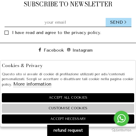
SUBSCRIBE TO NEWSLETTER
SEND
I have read and agree to the privacy policy.
Facebook
Instagram
Cookies & Privacy
SOLE S.R.L.
Questo sito si avvale di cookie di profilazione utilizzati per ads/contenuti
SHOPPING
personalizzati. Scegli se accettare o disattivare tali cookie nella pagina cookie
More information
policy.
EXTRA
ACCEPT ALL COOKIES
CUSTOMISE COOKIES
2026 SOLE S.R.L. - P.iva : 07456781215 Powered by
Atelier
società
gruppo Zucchetti
ACCEPT NECESSARY
🍪
refund request