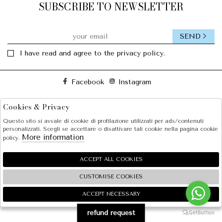
SUBSCRIBE TO NEWSLETTER
SEND
I have read and agree to the privacy policy.
Facebook
Instagram
Cookies & Privacy
SOLE S.R.L.
Questo sito si avvale di cookie di profilazione utilizzati per ads/contenuti
SHOPPING
personalizzati. Scegli se accettare o disattivare tali cookie nella pagina cookie
More information
policy.
EXTRA
ACCEPT ALL COOKIES
CUSTOMISE COOKIES
2026 SOLE S.R.L. - P.iva : 07456781215 Powered by
Atelier
società
gruppo Zucchetti
ACCEPT NECESSARY
🍪
refund request