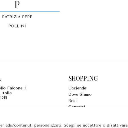
P
PATRIZIA PEPE
POLLINI
.
SHOPPING
llo Falcone, 1
L'azienda
 Italia
Dove Siamo
1215
Resi
Contatti
Pagamenti
olonardo.net, mastrolonardo1938@gmail.com
Spedizione
per ads/contenuti personalizzati. Scegli se accettare o disattivar