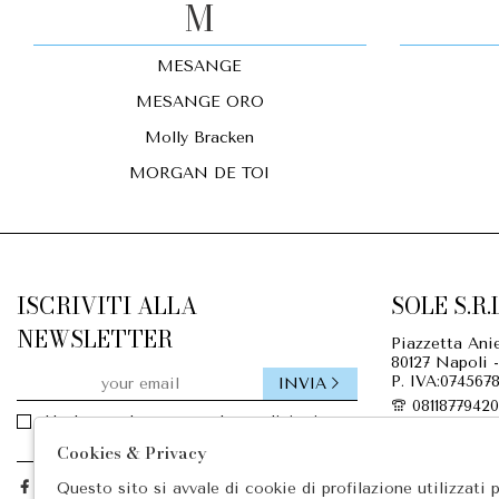
M
MESANGE
MESANGE ORO
Molly Bracken
MORGAN DE TOI
ISCRIVITI ALLA
SOLE S.R.L
NEWSLETTER
Piazzetta Anie
80127 Napoli -
P. IVA:0745678
INVIA
08118779420
Ho letto ed accettato le condizioni
08118779420
sulla privacy.
Cookies & Privacy
info@mastr
Facebook
Questo sito si avvale di cookie di profilazione utilizzati 
Instagram