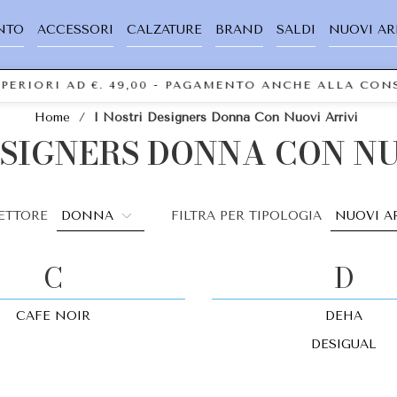
NTO
ACCESSORI
CALZATURE
BRAND
SALDI
NUOVI AR
UPERIORI AD €. 49,00 - PAGAMENTO ANCHE ALLA CO
Home
/
I Nostri Designers Donna Con Nuovi Arrivi
ESIGNERS DONNA CON N
SETTORE
FILTRA PER TIPOLOGIA
C
D
CAFE NOIR
DEHA
DESIGUAL