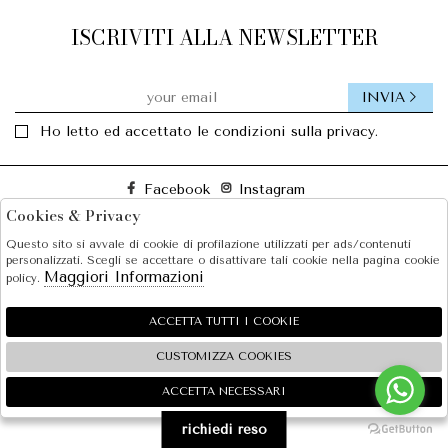
ISCRIVITI ALLA NEWSLETTER
INVIA
Ho letto ed accettato le condizioni sulla privacy.
Facebook
Instagram
Cookies & Privacy
Questo sito si avvale di cookie di profilazione utilizzati per ads/contenuti
SOLE S.R.L.
personalizzati. Scegli se accettare o disattivare tali cookie nella pagina cookie
Maggiori Informazioni
policy.
SHOPPING
EXTRA
ACCETTA TUTTI I COOKIE
CUSTOMIZZA COOKIES
ACCETTA NECESSARI
🍪
2026 SOLE S.R.L. - P.iva : 07456781215 Powered by
Atelier
società
gruppo Zucchetti
richiedi reso