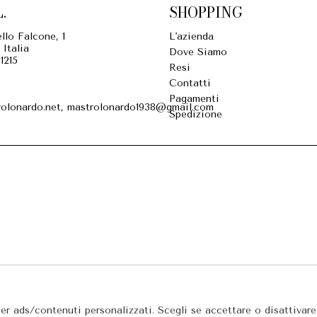
.
SHOPPING
llo Falcone, 1
L'azienda
 Italia
Dove Siamo
1215
Resi
Contatti
Pagamenti
olonardo.net, mastrolonardo1938@gmail.com
Spedizione
per ads/contenuti personalizzati. Scegli se accettare o disattivar