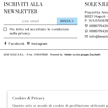
ISCRIVITI ALLA
SOLE S.R.L
NEWSLETTER
Piazzetta Anie
80127 Napoli -
P. IVA:0745678
INVIA
08118779420
Ho letto ed accettato le condizioni
08118779420
sulla privacy.
info@mastr
Facebook
Instagram
2026 SOLE S.R.L. - P.iva : 07456781215 Powered by
Atelier
società
gruppo Zucchetti
Cookies & Privacy
Questo sito si avvale di cookie di profilazione utilizzati 