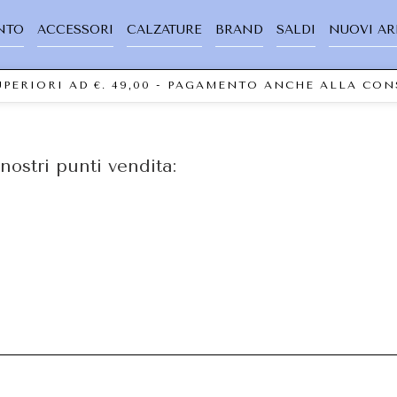
NTO
ACCESSORI
CALZATURE
BRAND
SALDI
NUOVI AR
SUPERIORI AD €. 49,00 - PAGAMENTO ANCHE ALLA C
nostri punti vendita: