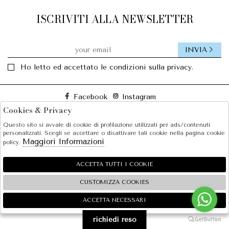
ISCRIVITI ALLA NEWSLETTER
INVIA
Ho letto ed accettato le condizioni sulla privacy.
Facebook
Instagram
Cookies & Privacy
Questo sito si avvale di cookie di profilazione utilizzati per ads/contenuti
SOLE S.R.L.
personalizzati. Scegli se accettare o disattivare tali cookie nella pagina cookie
Maggiori Informazioni
policy.
SHOPPING
EXTRA
ACCETTA TUTTI I COOKIE
CUSTOMIZZA COOKIES
ACCETTA NECESSARI
🍪
2026 SOLE S.R.L. - P.iva : 07456781215 Powered by
Atelier
società
gruppo Zucchetti
richiedi reso