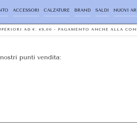
NTO
ACCESSORI
CALZATURE
BRAND
SALDI
NUOVI AR
SUPERIORI AD €. 49,00 - PAGAMENTO ANCHE ALLA C
nostri punti vendita: