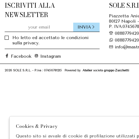
ISCRIVITI ALLA
SOLE S.R.L
NEWSLETTER
Piazzetta Anie
80127 Napoli -
P. IVA:0745678
INVIA
08118779420
Ho letto ed accettato le condizioni
08118779420
sulla privacy.
info@mastr
Facebook
Instagram
2026 SOLE S.R.L. - P.iva : 07456781215 Powered by
Atelier
società
gruppo Zucchetti
Cookies & Privacy
Questo sito si avvale di cookie di profilazione utilizzati 