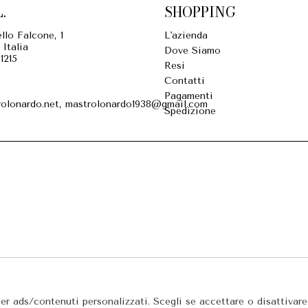
.
SHOPPING
llo Falcone, 1
L'azienda
 Italia
Dove Siamo
1215
Resi
Contatti
Pagamenti
olonardo.net, mastrolonardo1938@gmail.com
Spedizione
per ads/contenuti personalizzati. Scegli se accettare o disattivar