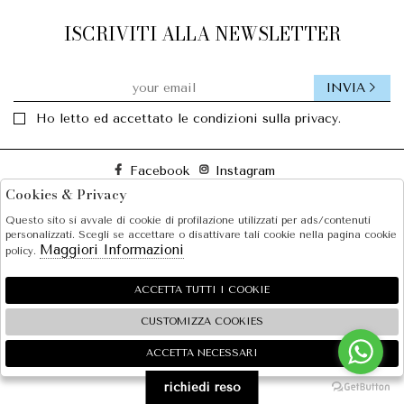
ISCRIVITI ALLA NEWSLETTER
INVIA
Ho letto ed accettato le condizioni sulla privacy.
Facebook
Instagram
Cookies & Privacy
Questo sito si avvale di cookie di profilazione utilizzati per ads/contenuti
SOLE S.R.L.
personalizzati. Scegli se accettare o disattivare tali cookie nella pagina cookie
Maggiori Informazioni
policy.
SHOPPING
EXTRA
ACCETTA TUTTI I COOKIE
CUSTOMIZZA COOKIES
ACCETTA NECESSARI
🍪
2026 SOLE S.R.L. - P.iva : 07456781215 Powered by
Atelier
società
gruppo Zucchetti
richiedi reso