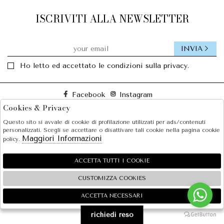
ISCRIVITI ALLA NEWSLETTER
INVIA
Ho letto ed accettato le condizioni sulla privacy.
Facebook
Instagram
Cookies & Privacy
Questo sito si avvale di cookie di profilazione utilizzati per ads/contenuti
SOLE S.R.L.
personalizzati. Scegli se accettare o disattivare tali cookie nella pagina cookie
Maggiori Informazioni
policy.
SHOPPING
EXTRA
ACCETTA TUTTI I COOKIE
CUSTOMIZZA COOKIES
ACCETTA NECESSARI
🍪
2026 SOLE S.R.L. - P.iva : 07456781215 Powered by
Atelier
società
gruppo Zucchetti
richiedi reso