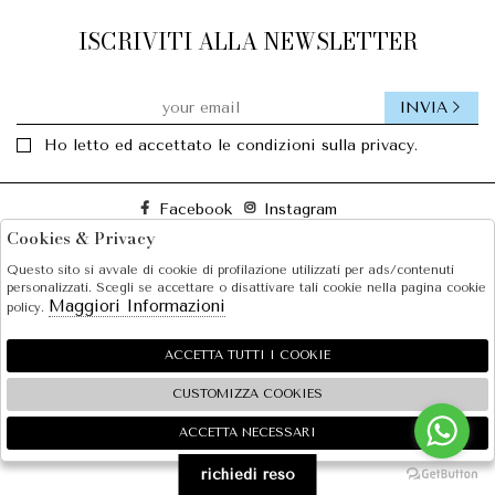
ISCRIVITI ALLA NEWSLETTER
INVIA
Ho letto ed accettato le condizioni sulla privacy.
Facebook
Instagram
Cookies & Privacy
Questo sito si avvale di cookie di profilazione utilizzati per ads/contenuti
SOLE S.R.L.
personalizzati. Scegli se accettare o disattivare tali cookie nella pagina cookie
Maggiori Informazioni
policy.
SHOPPING
EXTRA
ACCETTA TUTTI I COOKIE
CUSTOMIZZA COOKIES
ACCETTA NECESSARI
🍪
2026 SOLE S.R.L. - P.iva : 07456781215 Powered by
Atelier
società
gruppo Zucchetti
richiedi reso