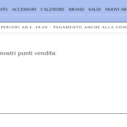
NTO
ACCESSORI
CALZATURE
BRAND
SALDI
NUOVI AR
SUPERIORI AD €. 49,00 - PAGAMENTO ANCHE ALLA CO
nostri punti vendita: