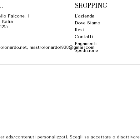
.
SHOPPING
llo Falcone, 1
L'azienda
 Italia
Dove Siamo
1215
Resi
Contatti
Pagamenti
olonardo.net, mastrolonardo1938@gmail.com
Spedizione
per ads/contenuti personalizzati. Scegli se accettare o disattivar