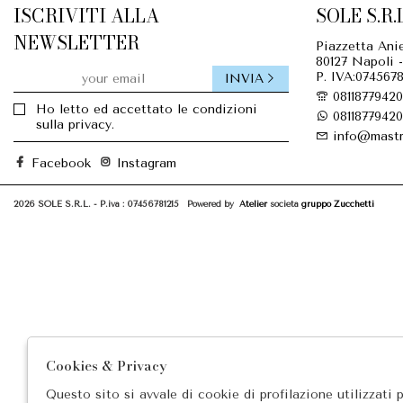
ISCRIVITI ALLA
SOLE S.R.L
NEWSLETTER
Piazzetta Anie
80127 Napoli -
P. IVA:0745678
INVIA
08118779420
Ho letto ed accettato le condizioni
08118779420
sulla privacy.
info@mastr
Facebook
Instagram
2026 SOLE S.R.L. - P.iva : 07456781215 Powered by
Atelier
società
gruppo Zucchetti
Cookies & Privacy
Questo sito si avvale di cookie di profilazione utilizzati 