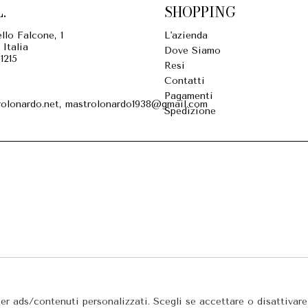
.
SHOPPING
llo Falcone, 1
L'azienda
 Italia
Dove Siamo
1215
Resi
Contatti
Pagamenti
olonardo.net, mastrolonardo1938@gmail.com
Spedizione
per ads/contenuti personalizzati. Scegli se accettare o disattivar