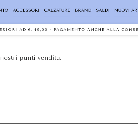
NTO
ACCESSORI
CALZATURE
BRAND
SALDI
NUOVI AR
PERIORI AD €. 49,00 - PAGAMENTO ANCHE ALLA CON
nostri punti vendita: