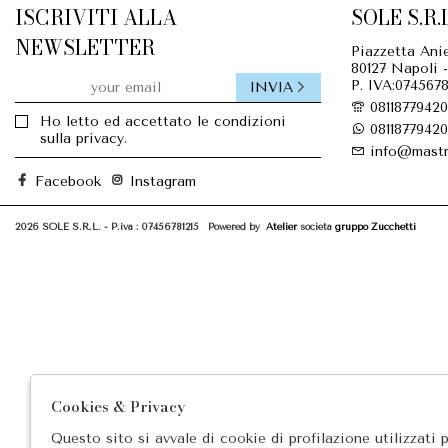
ISCRIVITI ALLA
SOLE S.R.L
NEWSLETTER
Piazzetta Anie
80127 Napoli -
P. IVA:0745678
INVIA
08118779420
Ho letto ed accettato le condizioni
08118779420
sulla privacy.
info@mastr
Facebook
Instagram
2026 SOLE S.R.L. - P.iva : 07456781215 Powered by
Atelier
società
gruppo Zucchetti
Cookies & Privacy
Questo sito si avvale di cookie di profilazione utilizzati 