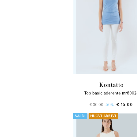
kontatto
top basic aderente mr6002
€ 30.00
-50%
€ 15.00
SALDI
NUOVI ARRIVI