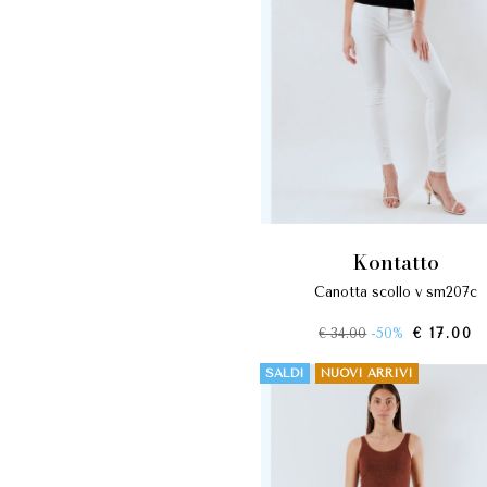
kontatto
canotta scollo v sm207c
€ 34.00
-50%
€ 17.00
SALDI
NUOVI ARRIVI