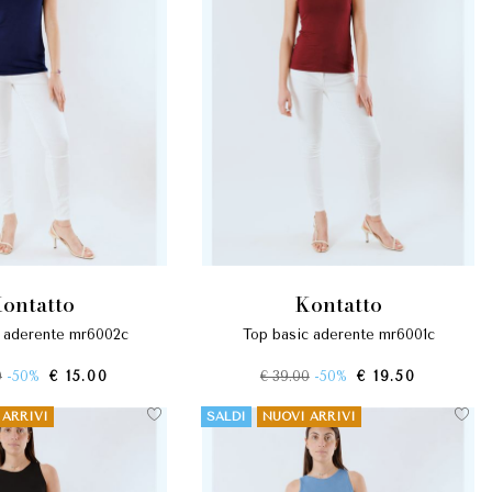
kontatto
kontatto
c aderente mr6002c
top basic aderente mr6001c
0
-50%
€ 15.00
€ 39.00
-50%
€ 19.50
 ARRIVI
SALDI
NUOVI ARRIVI