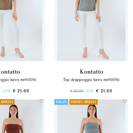
kontatto
kontatto
eggio lurex mr6009c
top drappeggio lurex mr6009c
0
-50%
€ 21.00
€ 42.00
-50%
€ 21.00
 ARRIVI
SALDI
NUOVI ARRIVI