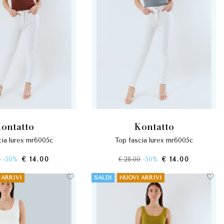
kontatto
kontatto
scia lurex mr6005c
top fascia lurex mr6005c
0
-50%
€ 14.00
€ 28.00
-50%
€ 14.00
 ARRIVI
SALDI
NUOVI ARRIVI