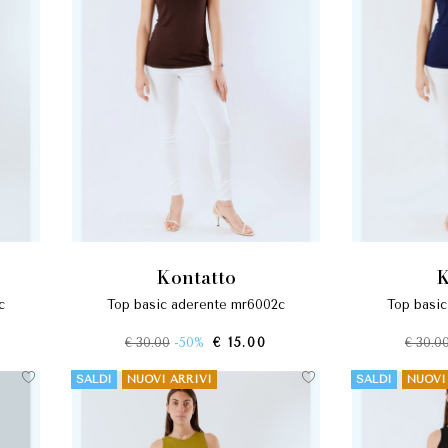
kontatto
c
top basic aderente mr6002c
top basi
€ 30.00
-50%
€ 15.00
€ 30.0
SALDI
NUOVI ARRIVI
SALDI
NUOVI