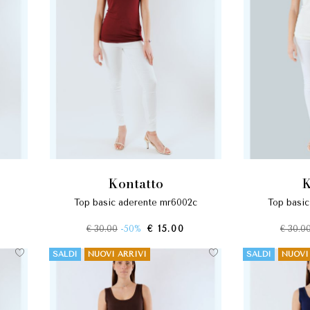
kontatto
top basic aderente mr6002c
top basi
€ 30.00
-50%
€ 15.00
€ 30.0
SALDI
NUOVI ARRIVI
SALDI
NUOVI