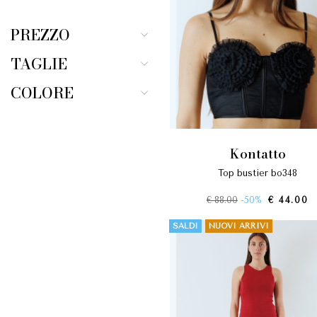
PREZZO
TAGLIE
COLORE
kontatto
top bustier bo348
€ 88.00
-50%
€ 44.00
SALDI
NUOVI ARRIVI