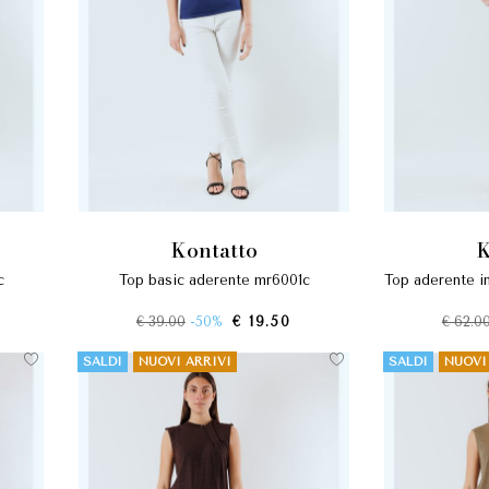
kontatto
c
top basic aderente mr6001c
top aderente i
€ 39.00
-50%
€ 19.50
€ 62.0
SALDI
NUOVI ARRIVI
SALDI
NUOVI