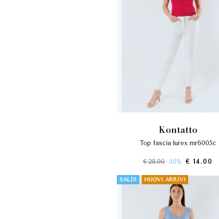
kontatto
top fascia lurex mr6005c
€ 28.00
-50%
€ 14.00
SALDI
NUOVI ARRIVI