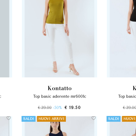
kontatto
c
top basic aderente mr6001c
top basi
€ 39.00
-50%
€ 19.50
€ 39.0
SALDI
NUOVI ARRIVI
SALDI
NUOVI