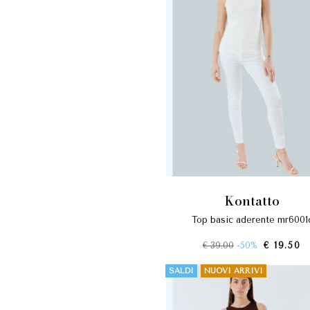
kontatto
top basic aderente mr6001
€ 39.00
-50%
€ 19.50
SALDI
NUOVI ARRIVI