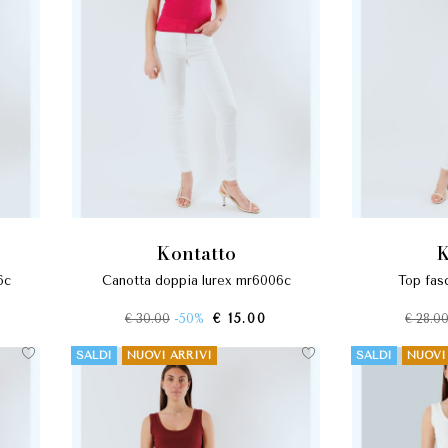
kontatto
6c
canotta doppia lurex mr6006c
top fa
€ 30.00
-50%
€ 15.00
€ 28.0
SALDI
NUOVI ARRIVI
SALDI
NUOVI