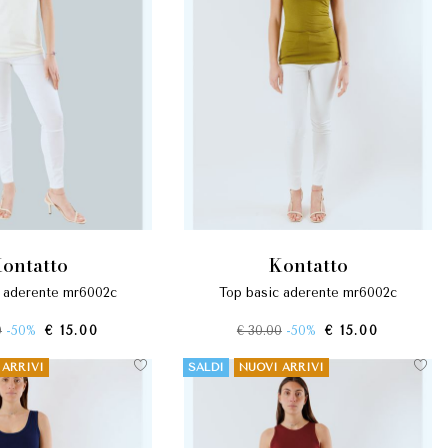
kontatto
kontatto
c aderente mr6002c
top basic aderente mr6002c
0
-50%
€ 15.00
€ 30.00
-50%
€ 15.00
 ARRIVI
SALDI
NUOVI ARRIVI