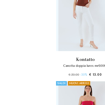
kontatto
canotta doppia lurex mr600
€ 30.00
-50%
€ 15.00
SALDI
NUOVI ARRIVI