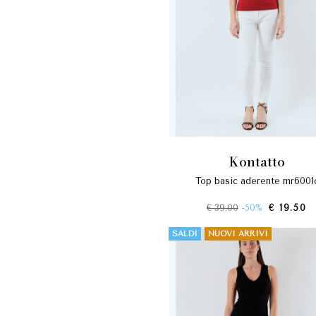
kontatto
top basic aderente mr6001
€ 39.00
-50%
€ 19.50
SALDI
NUOVI ARRIVI