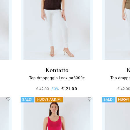
kontatto
top drappeggio lurex mr6009c
top drapp
€ 42.00
-50%
€ 21.00
€ 42.0
SALDI
NUOVI ARRIVI
SALDI
NUOVI