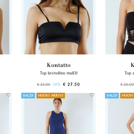
kontatto
top bretelline mu831
top 
€ 55.00
-50%
€ 27.50
€ 50.0
SALDI
NUOVI ARRIVI
SALDI
NUOVI