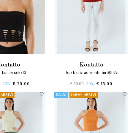
kontatto
kontatto
a fascia sdk710
top basic aderente mr6002c
0
-50%
€ 25.00
€ 30.00
-50%
€ 15.00
 ARRIVI
SALDI
NUOVI ARRIVI