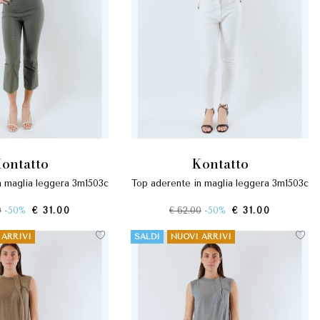
kontatto
kontatto
n maglia leggera 3m1503c
top aderente in maglia leggera 3m1503c
0
-50%
€ 31.00
€ 62.00
-50%
€ 31.00
 ARRIVI
SALDI
NUOVI ARRIVI