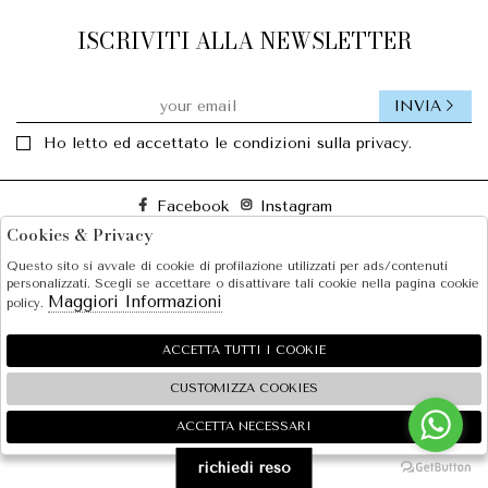
ISCRIVITI ALLA NEWSLETTER
INVIA
Ho letto ed accettato le condizioni sulla privacy.
Facebook
Instagram
Cookies & Privacy
Questo sito si avvale di cookie di profilazione utilizzati per ads/contenuti
SOLE S.R.L.
personalizzati. Scegli se accettare o disattivare tali cookie nella pagina cookie
Maggiori Informazioni
policy.
SHOPPING
EXTRA
ACCETTA TUTTI I COOKIE
CUSTOMIZZA COOKIES
ACCETTA NECESSARI
🍪
2026 SOLE S.R.L. - P.iva : 07456781215 Powered by
Atelier
società
gruppo Zucchetti
richiedi reso