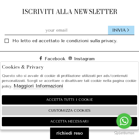
ISCRIVITI ALLA NEWSLETTER
INVIA
Ho letto ed accettato le condizioni sulla privacy.
Facebook
Instagram
Cookies & Privacy
Questo sito si avvale di cookie di profilazione utilizzati per ads/contenuti
SOLE S.R.L.
personalizzati. Scegli se accettare o disattivare tali cookie nella pagina cookie
Maggiori Informazioni
policy.
SHOPPING
EXTRA
ACCETTA TUTTI I COOKIE
CUSTOMIZZA COOKIES
ACCETTA NECESSARI
🍪
2026 SOLE S.R.L. - P.iva : 07456781215 Powered by
Atelier
società
gruppo Zucchetti
richiedi reso