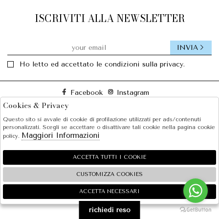
ISCRIVITI ALLA NEWSLETTER
INVIA
Ho letto ed accettato le condizioni sulla privacy.
Facebook
Instagram
Cookies & Privacy
Questo sito si avvale di cookie di profilazione utilizzati per ads/contenuti
SOLE S.R.L.
personalizzati. Scegli se accettare o disattivare tali cookie nella pagina cookie
Maggiori Informazioni
policy.
SHOPPING
EXTRA
ACCETTA TUTTI I COOKIE
CUSTOMIZZA COOKIES
ACCETTA NECESSARI
🍪
2026 SOLE S.R.L. - P.iva : 07456781215 Powered by
Atelier
società
gruppo Zucchetti
richiedi reso