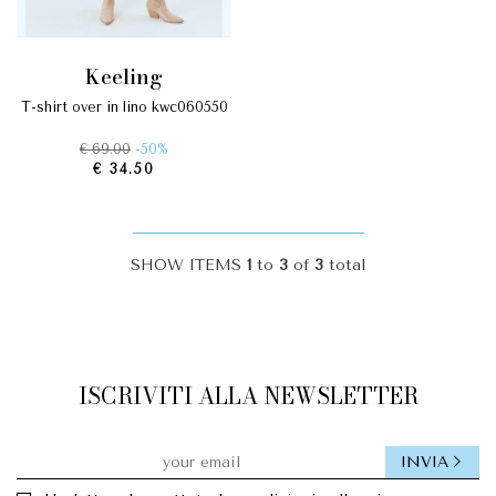
keeling
t-shirt over in lino kwc060550
€ 69.00
-50%
€ 34.50
SHOW ITEMS
1
to
3
of
3
total
ISCRIVITI ALLA NEWSLETTER
INVIA