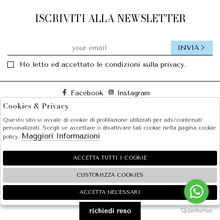
ISCRIVITI ALLA NEWSLETTER
INVIA
Ho letto ed accettato le condizioni sulla privacy.
Facebook
Instagram
Cookies & Privacy
Questo sito si avvale di cookie di profilazione utilizzati per ads/contenuti
SOLE S.R.L.
personalizzati. Scegli se accettare o disattivare tali cookie nella pagina cookie
Maggiori Informazioni
policy.
SHOPPING
EXTRA
ACCETTA TUTTI I COOKIE
CUSTOMIZZA COOKIES
ACCETTA NECESSARI
🍪
2026 SOLE S.R.L. - P.iva : 07456781215 Powered by
Atelier
società
gruppo Zucchetti
richiedi reso