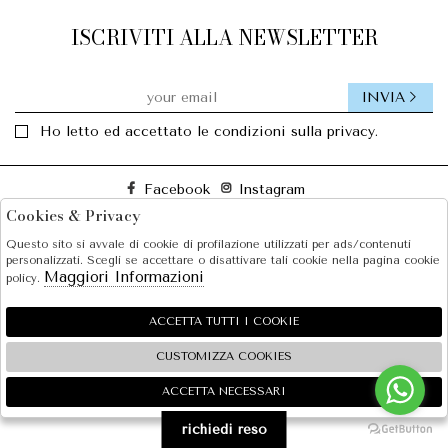
ISCRIVITI ALLA NEWSLETTER
INVIA
Ho letto ed accettato le condizioni sulla privacy.
Facebook
Instagram
Cookies & Privacy
Questo sito si avvale di cookie di profilazione utilizzati per ads/contenuti
SOLE S.R.L.
personalizzati. Scegli se accettare o disattivare tali cookie nella pagina cookie
Maggiori Informazioni
policy.
SHOPPING
EXTRA
ACCETTA TUTTI I COOKIE
CUSTOMIZZA COOKIES
ACCETTA NECESSARI
🍪
2026 SOLE S.R.L. - P.iva : 07456781215 Powered by
Atelier
società
gruppo Zucchetti
richiedi reso