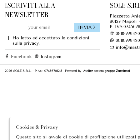
ISCRIVITI ALLA
SOLE S.R.L
NEWSLETTER
Piazzetta Anie
80127 Napoli -
P. IVA:0745678
INVIA
08118779420
Ho letto ed accettato le condizioni
08118779420
sulla privacy.
info@mastr
Facebook
Instagram
2026 SOLE S.R.L. - P.iva : 07456781215 Powered by
Atelier
società
gruppo Zucchetti
Cookies & Privacy
Questo sito si avvale di cookie di profilazione utilizzati 