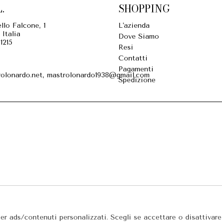
.
SHOPPING
llo Falcone, 1
L'azienda
 Italia
Dove Siamo
1215
Resi
Contatti
Pagamenti
olonardo.net, mastrolonardo1938@gmail.com
Spedizione
per ads/contenuti personalizzati. Scegli se accettare o disattivar