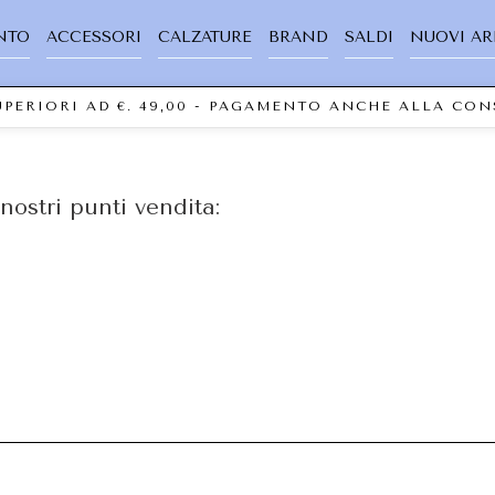
NTO
ACCESSORI
CALZATURE
BRAND
SALDI
NUOVI AR
SUPERIORI AD €. 49,00 - PAGAMENTO ANCHE ALLA C
nostri punti vendita: