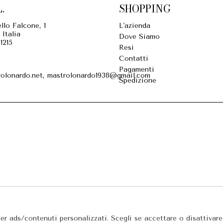
.
SHOPPING
llo Falcone, 1
L'azienda
 Italia
Dove Siamo
1215
Resi
Contatti
Pagamenti
olonardo.net, mastrolonardo1938@gmail.com
Spedizione
per ads/contenuti personalizzati. Scegli se accettare o disattivar