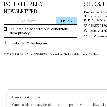
ISCRIVITI ALLA
SOLE S.R.L
NEWSLETTER
Piazzetta Anie
80127 Napoli -
P. IVA:0745678
INVIA
08118779420
Ho letto ed accettato le condizioni
08118779420
sulla privacy.
info@mastr
Facebook
Instagram
2026 SOLE S.R.L. - P.iva : 07456781215 Powered by
Atelier
società
gruppo Zucchetti
Cookies & Privacy
Questo sito si avvale di cookie di profilazione utilizzati 