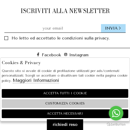
ISCRIVITI ALLA NEWSLETTER
INVIA
Ho letto ed accettato le condizioni sulla privacy.
Facebook
Instagram
Cookies & Privacy
Questo sito si avvale di cookie di profilazione utilizzati per ads/contenuti
SOLE S.R.L.
personalizzati. Scegli se accettare o disattivare tali cookie nella pagina cookie
Maggiori Informazioni
policy.
SHOPPING
EXTRA
ACCETTA TUTTI I COOKIE
CUSTOMIZZA COOKIES
ACCETTA NECESSARI
🍪
2026 SOLE S.R.L. - P.iva : 07456781215 Powered by
Atelier
società
gruppo Zucchetti
richiedi reso