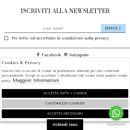
ISCRIVITI ALLA NEWSLETTER
INVIA
Ho letto ed accettato le condizioni sulla privacy.
Facebook
Instagram
Cookies & Privacy
Questo sito si avvale di cookie di profilazione utilizzati per ads/contenuti
SOLE S.R.L.
personalizzati. Scegli se accettare o disattivare tali cookie nella pagina cookie
Maggiori Informazioni
policy.
SHOPPING
EXTRA
ACCETTA TUTTI I COOKIE
CUSTOMIZZA COOKIES
ACCETTA NECESSARI
🍪
2026 SOLE S.R.L. - P.iva : 07456781215 Powered by
Atelier
società
gruppo Zucchetti
richiedi reso