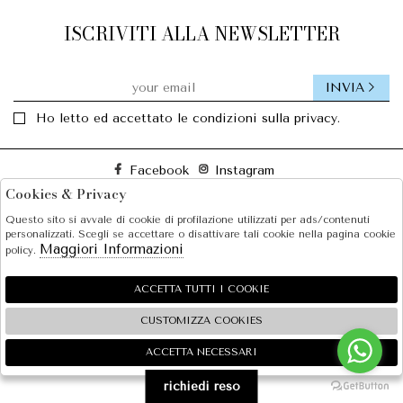
ISCRIVITI ALLA NEWSLETTER
INVIA
Ho letto ed accettato le condizioni sulla privacy.
Facebook
Instagram
Cookies & Privacy
Questo sito si avvale di cookie di profilazione utilizzati per ads/contenuti
SOLE S.R.L.
personalizzati. Scegli se accettare o disattivare tali cookie nella pagina cookie
Maggiori Informazioni
policy.
SHOPPING
EXTRA
ACCETTA TUTTI I COOKIE
CUSTOMIZZA COOKIES
ACCETTA NECESSARI
🍪
2026 SOLE S.R.L. - P.iva : 07456781215 Powered by
Atelier
società
gruppo Zucchetti
richiedi reso