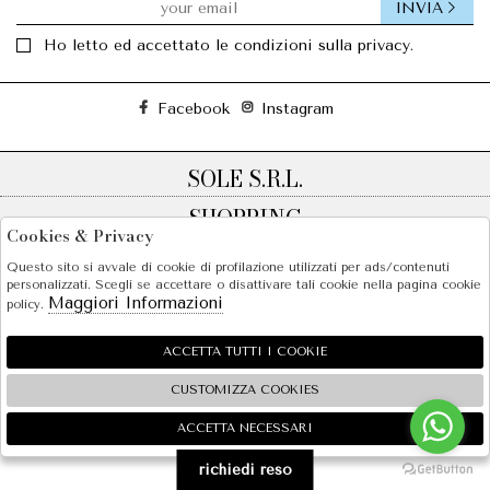
INVIA
Ho letto ed accettato le condizioni sulla privacy.
Facebook
Instagram
SOLE S.R.L.
SHOPPING
Cookies & Privacy
EXTRA
Questo sito si avvale di cookie di profilazione utilizzati per ads/contenuti
personalizzati. Scegli se accettare o disattivare tali cookie nella pagina cookie
Maggiori Informazioni
policy.
2026 SOLE S.R.L. - P.iva : 07456781215 Powered by
Atelier
società
gruppo Zucchetti
ACCETTA TUTTI I COOKIE
CUSTOMIZZA COOKIES
ACCETTA NECESSARI
🍪
richiedi reso