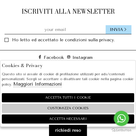
ISCRIVITI ALLA NEWSLETTER
INVIA
Ho letto ed accettato le condizioni sulla privacy.
Facebook
Instagram
Cookies & Privacy
Questo sito si avvale di cookie di profilazione utilizzati per ads/contenuti
SOLE S.R.L.
personalizzati. Scegli se accettare o disattivare tali cookie nella pagina cookie
Maggiori Informazioni
policy.
SHOPPING
EXTRA
ACCETTA TUTTI I COOKIE
CUSTOMIZZA COOKIES
ACCETTA NECESSARI
🍪
2026 SOLE S.R.L. - P.iva : 07456781215 Powered by
Atelier
società
gruppo Zucchetti
richiedi reso