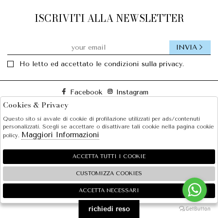
ISCRIVITI ALLA NEWSLETTER
INVIA
Ho letto ed accettato le condizioni sulla privacy.
Facebook
Instagram
Cookies & Privacy
Questo sito si avvale di cookie di profilazione utilizzati per ads/contenuti
SOLE S.R.L.
personalizzati. Scegli se accettare o disattivare tali cookie nella pagina cookie
Maggiori Informazioni
policy.
SHOPPING
EXTRA
ACCETTA TUTTI I COOKIE
CUSTOMIZZA COOKIES
ACCETTA NECESSARI
🍪
2026 SOLE S.R.L. - P.iva : 07456781215 Powered by
Atelier
società
gruppo Zucchetti
richiedi reso