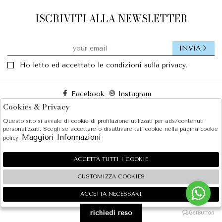
ISCRIVITI ALLA NEWSLETTER
INVIA
Ho letto ed accettato le condizioni sulla privacy.
Facebook
Instagram
Cookies & Privacy
Questo sito si avvale di cookie di profilazione utilizzati per ads/contenuti
SOLE S.R.L.
personalizzati. Scegli se accettare o disattivare tali cookie nella pagina cookie
Maggiori Informazioni
policy.
SHOPPING
EXTRA
ACCETTA TUTTI I COOKIE
CUSTOMIZZA COOKIES
ACCETTA NECESSARI
🍪
2026 SOLE S.R.L. - P.iva : 07456781215 Powered by
Atelier
società
gruppo Zucchetti
richiedi reso