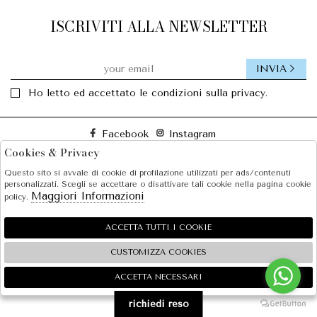
ISCRIVITI ALLA NEWSLETTER
INVIA
Ho letto ed accettato le condizioni sulla privacy.
Facebook
Instagram
Cookies & Privacy
Questo sito si avvale di cookie di profilazione utilizzati per ads/contenuti
SOLE S.R.L.
personalizzati. Scegli se accettare o disattivare tali cookie nella pagina cookie
Maggiori Informazioni
policy.
SHOPPING
EXTRA
ACCETTA TUTTI I COOKIE
CUSTOMIZZA COOKIES
ACCETTA NECESSARI
🍪
2026 SOLE S.R.L. - P.iva : 07456781215 Powered by
Atelier
società
gruppo Zucchetti
richiedi reso