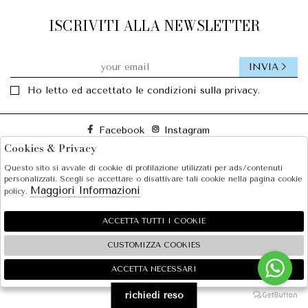
ISCRIVITI ALLA NEWSLETTER
INVIA
Ho letto ed accettato le condizioni sulla privacy.
Facebook
Instagram
Cookies & Privacy
Questo sito si avvale di cookie di profilazione utilizzati per ads/contenuti
SOLE S.R.L.
personalizzati. Scegli se accettare o disattivare tali cookie nella pagina cookie
Maggiori Informazioni
policy.
SHOPPING
EXTRA
ACCETTA TUTTI I COOKIE
CUSTOMIZZA COOKIES
ACCETTA NECESSARI
🍪
2026 SOLE S.R.L. - P.iva : 07456781215 Powered by
Atelier
società
gruppo Zucchetti
richiedi reso