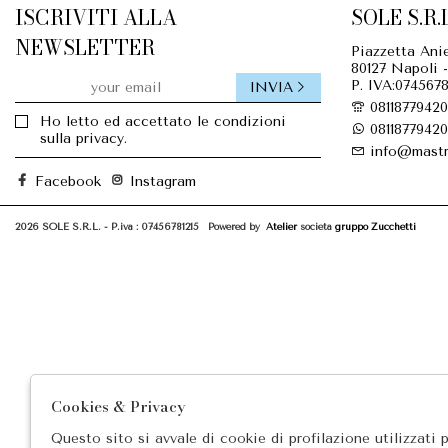
ISCRIVITI ALLA
SOLE S.R.L
NEWSLETTER
Piazzetta Anie
80127 Napoli -
P. IVA:0745678
INVIA
08118779420
Ho letto ed accettato le condizioni
08118779420
sulla privacy.
info@mastr
Facebook
Instagram
2026 SOLE S.R.L. - P.iva : 07456781215 Powered by
Atelier
società
gruppo Zucchetti
Cookies & Privacy
Questo sito si avvale di cookie di profilazione utilizzati 