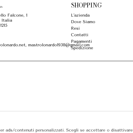
.
SHOPPING
llo Falcone, 1
L'azienda
 Italia
Dove Siamo
1215
Resi
Contatti
Pagamenti
olonardo.net, mastrolonardo1938@gmail.com
Spedizione
per ads/contenuti personalizzati. Scegli se accettare o disattivar