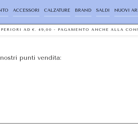
NTO
ACCESSORI
CALZATURE
BRAND
SALDI
NUOVI AR
SUPERIORI AD €. 49,00 - PAGAMENTO ANCHE ALLA CO
nostri punti vendita: