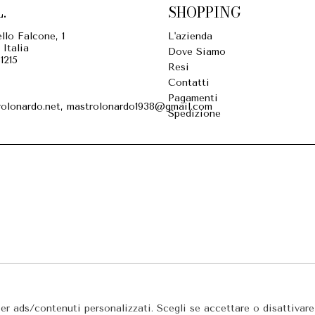
.
SHOPPING
llo Falcone, 1
L'azienda
 Italia
Dove Siamo
1215
Resi
Contatti
Pagamenti
olonardo.net, mastrolonardo1938@gmail.com
Spedizione
per ads/contenuti personalizzati. Scegli se accettare o disattivar