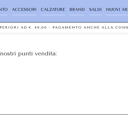
NTO
ACCESSORI
CALZATURE
BRAND
SALDI
NUOVI AR
UPERIORI AD €. 49,00 - PAGAMENTO ANCHE ALLA CO
nostri punti vendita: