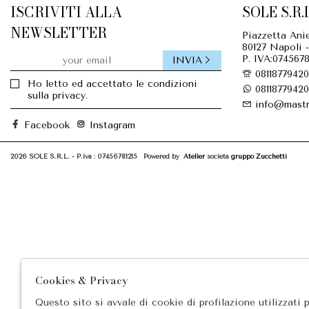
ISCRIVITI ALLA
SOLE S.R.L
NEWSLETTER
Piazzetta Anie
80127 Napoli -
P. IVA:0745678
INVIA
08118779420
Ho letto ed accettato le condizioni
08118779420
sulla privacy.
info@mastr
Facebook
Instagram
2026 SOLE S.R.L. - P.iva : 07456781215 Powered by
Atelier
società
gruppo Zucchetti
Cookies & Privacy
Questo sito si avvale di cookie di profilazione utilizzati 