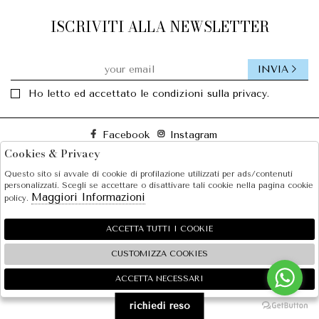
ISCRIVITI ALLA NEWSLETTER
INVIA
Ho letto ed accettato le condizioni sulla privacy.
Facebook
Instagram
Cookies & Privacy
Questo sito si avvale di cookie di profilazione utilizzati per ads/contenuti
SOLE S.R.L.
personalizzati. Scegli se accettare o disattivare tali cookie nella pagina cookie
Maggiori Informazioni
policy.
SHOPPING
EXTRA
ACCETTA TUTTI I COOKIE
CUSTOMIZZA COOKIES
ACCETTA NECESSARI
🍪
2026 SOLE S.R.L. - P.iva : 07456781215 Powered by
Atelier
società
gruppo Zucchetti
richiedi reso