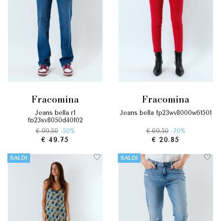
travalicare il senso estetico e addivenire alla sua funzione d’uso con
i migliori benefit possibili.
fracomina
fracomina
jeans bella r1
jeans bella fp23wv8000w61501
fp23sv8050d40102
€ 99.50
-50%
€ 69.50
-70%
€ 49.75
€ 20.85
SALDI
SALDI