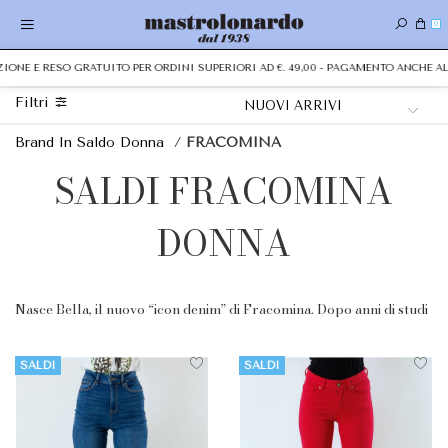
0
IZIONE E RESO GRATUITO PER ORDINI SUPERIORI AD €. 49,00 - PAGAMENTO ANCHE 
Filtri
Brand In Saldo Donna
/
FRACOMINA
SALDI FRACOMINA
DONNA
Nasce Bella, il nuovo “icon denim” di Fracomina. Dopo anni di studi
e perfezionamenti, il team stilistico creativo di Fracomina dà alla
SALDI
SALDI
luce un prodotto che rivoluzionerà il modo di percepire il denim.
Un prodotto che va oltre il prodotto, un capo in grado di