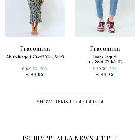
fracomina
fracomina
abito lungo fj23wd3004w641r8
jeans ingrid1
fp23sv5002d41902
€ 149.50
-70%
€ 89.50
-50%
€ 44.85
€ 44.75
SHOW ITEMS
1
to
4
of
4
total
ISCRIVITI ALLA NEWSLETTER