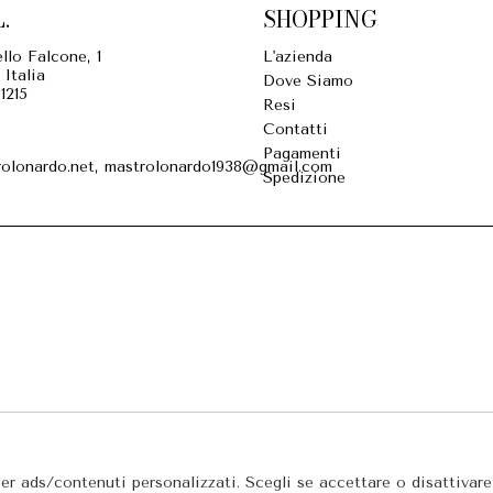
.
SHOPPING
llo Falcone, 1
L'azienda
 Italia
Dove Siamo
1215
Resi
Contatti
Pagamenti
olonardo.net, mastrolonardo1938@gmail.com
Spedizione
per ads/contenuti personalizzati. Scegli se accettare o disattivar