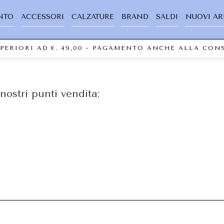
NTO
ACCESSORI
CALZATURE
BRAND
SALDI
NUOVI AR
UPERIORI AD €. 49,00 - PAGAMENTO ANCHE ALLA CO
nostri punti vendita: