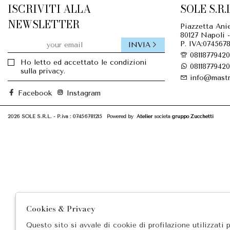
ISCRIVITI ALLA
SOLE S.R.L
NEWSLETTER
Piazzetta Anie
80127 Napoli -
P. IVA:0745678
INVIA
08118779420
Ho letto ed accettato le condizioni
08118779420
sulla privacy.
info@mastr
Facebook
Instagram
2026 SOLE S.R.L. - P.iva : 07456781215 Powered by
Atelier
società
gruppo Zucchetti
Cookies & Privacy
Questo sito si avvale di cookie di profilazione utilizzati 