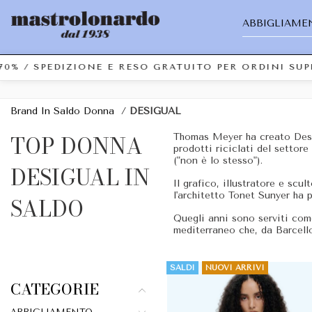
ABBIGLIAME
70% / SPEDIZIONE E RESO GRATUITO PER ORDINI SU
Brand In Saldo Donna
/
DESIGUAL
TOP DONNA
Thomas Meyer ha creato Desig
prodotti riciclati del settor
("non è lo stesso").
DESIGUAL IN
Il grafico, illustratore e sc
l'architetto Tonet Sunyer ha 
SALDO
Quegli anni sono serviti com
mediterraneo che, da Barcello
SALDI
NUOVI ARRIVI
CATEGORIE