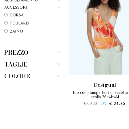
ABBIGLIAMENTO
ACCESSORI
BORSA
FOULARD
ZAINO
PREZZO
TAGLIE
COLORE
desigual
top con stampa fiori e laccetto sullo
scollo 26swbw14
€ 69.50
-50%
€ 34.75