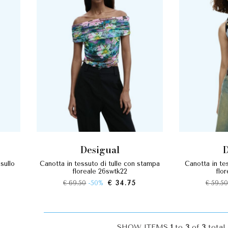
desigual
canotta in tessuto di tulle con stampa
canotta in tessuto di tulle e fantasia
floreale 26swtk22
flo
€ 69.50
-50%
€ 34.75
€ 59.5
SHOW ITEMS
1
to
3
of
3
total