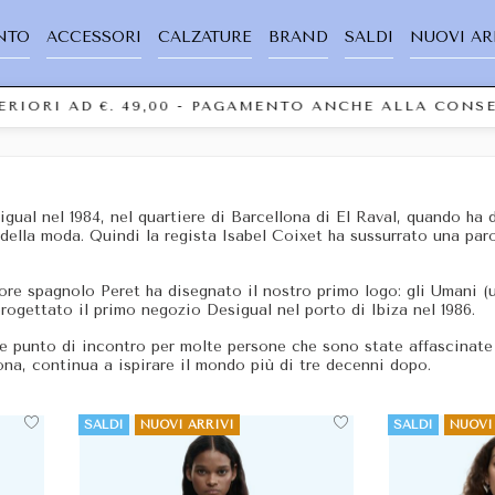
NTO
ACCESSORI
CALZATURE
BRAND
SALDI
NUOVI AR
PERIORI AD €. 49,00 - PAGAMENTO ANCHE ALLA CON
ual nel 1984, nel quartiere di Barcellona di El Raval, quando ha 
e della moda. Quindi la regista Isabel Coixet ha sussurrato una pa
ultore spagnolo Peret ha disegnato il nostro primo logo: gli Umani
progettato il primo negozio Desigual nel porto di Ibiza nel 1986.
e punto di incontro per molte persone che sono state affascinate 
na, continua a ispirare il mondo più di tre decenni dopo.
SALDI
NUOVI ARRIVI
SALDI
NUOVI