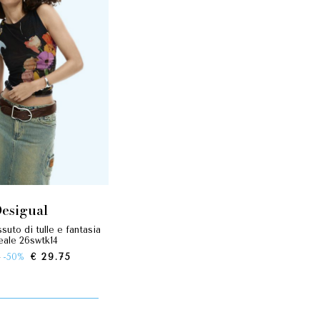
desigual
reale 26swtk14
0
-50%
€ 29.75