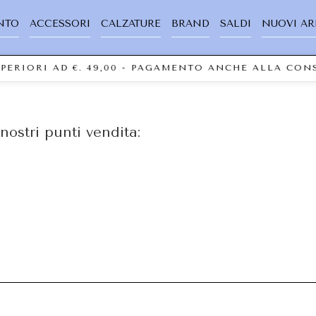
NTO
ACCESSORI
CALZATURE
BRAND
SALDI
NUOVI AR
UPERIORI AD €. 49,00 - PAGAMENTO ANCHE ALLA CO
nostri punti vendita: