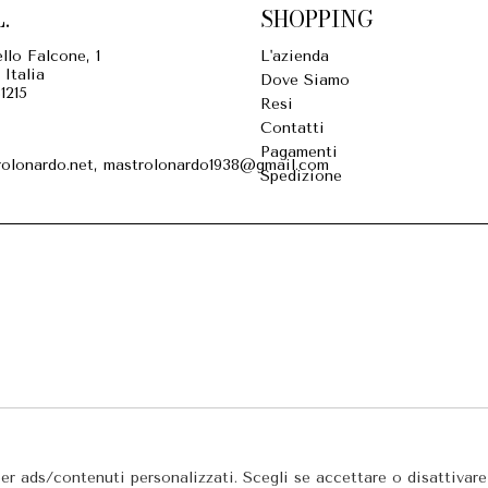
.
SHOPPING
llo Falcone, 1
L'azienda
 Italia
Dove Siamo
1215
Resi
Contatti
Pagamenti
olonardo.net, mastrolonardo1938@gmail.com
Spedizione
per ads/contenuti personalizzati. Scegli se accettare o disattivar