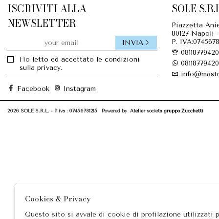
ISCRIVITI ALLA
SOLE S.R.L
NEWSLETTER
Piazzetta Anie
80127 Napoli -
P. IVA:0745678
INVIA
08118779420
Ho letto ed accettato le condizioni
08118779420
sulla privacy.
info@mastr
Facebook
Instagram
2026 SOLE S.R.L. - P.iva : 07456781215 Powered by
Atelier
società
gruppo Zucchetti
Cookies & Privacy
Questo sito si avvale di cookie di profilazione utilizzati 